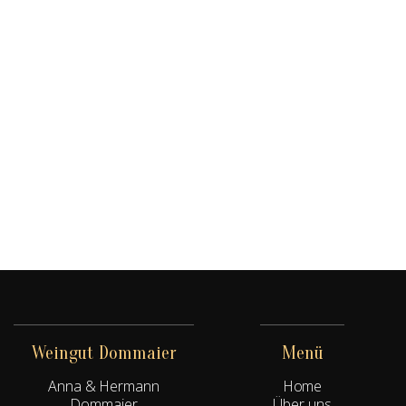
Mehr erfahren
Marille küsst Schokolade
Mehr erfahren
Weingut Dommaier
Menü
Anna & Hermann
Home
Dommaier
Über uns