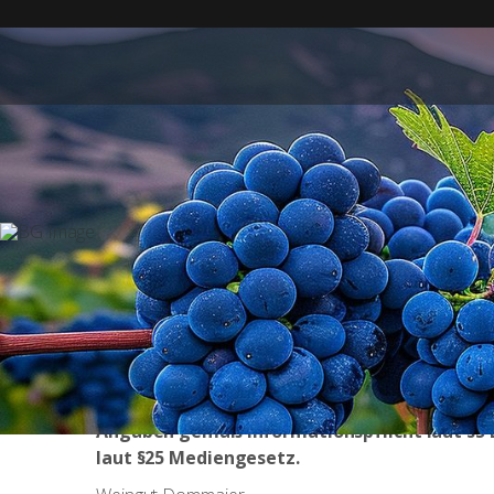
Angaben gemäß Informationspflicht laut §5
laut §25 Mediengesetz.