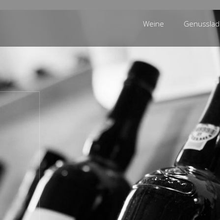
Weine
Genussla